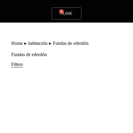
0
0,00
€
You are here:
Home
habitación
Fundas de edredón
Fundas de edredón
Filters