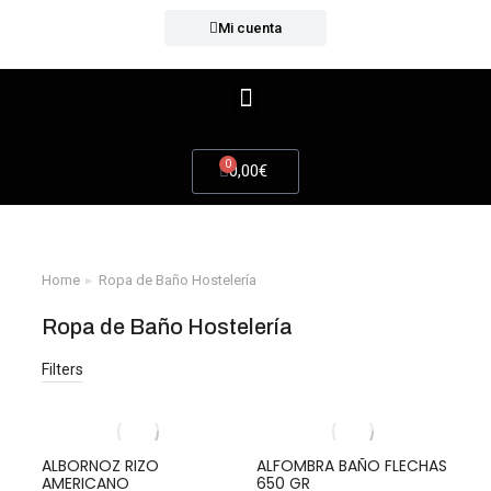
Mi cuenta
0
0,00
€
Home
Ropa de Baño Hostelería
You are here:
Ropa de Baño Hostelería
Filters
ALBORNOZ RIZO
ALFOMBRA BAÑO FLECHAS
AMERICANO
650 GR