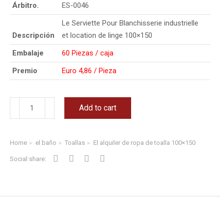
Árbitro.
ES-0046
Le Serviette Pour Blanchisserie industrielle
Descripción
et location de linge 100×150
Embalaje
60 Piezas / caja
Premio
Euro 4,86 / Pieza
Add to cart
Home
el baño
Toallas
El alquiler de ropa de toalla 100×150
You are here:
Social share: