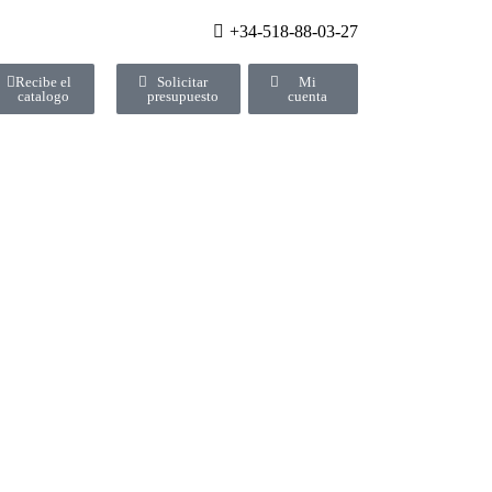
+34-518-88-03-27
Recibe el
Solicitar
Mi
catalogo
presupuesto
cuenta