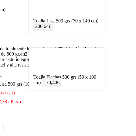
cm)
Toalla Lisa 500 grs (70 x 140 cm)
200,64
€
icada totalmente lisa con Rizo 100% Algodón Peinado
 de 500 gr./m2. Ofrece un tacto extra suave y una
abricado íntegramente en España con materias
d y alta resistencia a los lavados industriales.
1
Toalla Flechas 500 grs (50 x 100
cm)
170,40
€
Lisa 500 grs (100 x 150 cm)
as / caja
,38 / Pieza