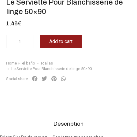
Le Serviette Pour Blanchisserie de
linge 50×90
1,46
€
Add to cart
Home
el baño
Toallas
You are here:
Le Serviette Pour Blanchisserie de linge 50×90
Social share:
Description